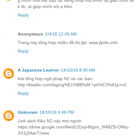
g mình mới bắt đầu hịc tiếng nhật mà mình tải giáo trình về
k đc, ai giúp mình với ạ.thks
Reply
Anonymous
2/4/16 12:46 AM
Trang này tổng hợp nhiều đề thi jlpt: www.jlpt4u.info
Reply
A Japanese Learner
14/10/16 8:30 AM
link tổng hợp ngữ pháp N2 nè các bạn:
http://kiwidic.com/tag/ng%E1%BB%AF+ph%C3%A1p+n2
Reply
Unknown
18/10/18 4:48 PM
Link sách Kiku N2 này mọi người
https://drive.google.com/file/d/1Eyqr48gmi_9f4BZB-ORky-
XX1j2lAarT/view