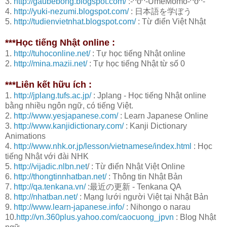
3.
http://gaubebong.blogspot.com/
:-^o^-UmeMomo-^o^-
4.
http://yuki-nezumi.blogspot.com/
: 日本語を学ぼう
5.
http://tudienvietnhat.blogspot.com/
: Từ điển Việt Nhật
***Học tiếng Nhật online :
1.
http://tuhoconline.net/
: Tự học tiếng Nhật online
2.
http://mina.mazii.net/
: Tự học tiếng Nhật từ số 0
***Liên kết hữu ích :
1.
http://jplang.tufs.ac.jp/
: Jplang - Học tiếng Nhật online
bằng nhiều ngôn ngữ, có tiếng Việt.
2.
http://www.yesjapanese.com/
: Learn Japanese Online
3.
http://www.kanjidictionary.com/
: Kanji Dictionary
Animations
4.
http://www.nhk.or.jp/lesson/vietnamese/index.html
: Học
tiếng Nhật với đài NHK
5.
http://vijadic.nlbn.net
/ : Từ điển Nhật Việt Online
6.
http://thongtinnhatban.net/
: Thông tin Nhật Bản
7.
http://qa.tenkana.vn/
:最近の更新 - Tenkana QA
8.
http://nhatban.net/
: Mạng lưới người Việt tại Nhật Bản
9.
http://www.learn-japanese.info/
: Nihongo o narau
10.
http://vn.360plus.yahoo.com/caocuong_jpvn
: Blog Nhật