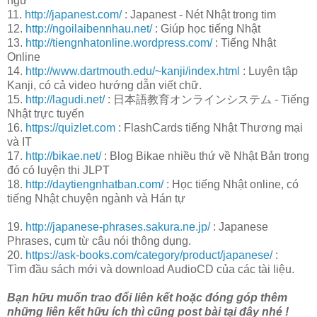
ngữ
11.
http://japanest.com/
: Japanest - Nét Nhật trong tim
12.
http://ngoilaibennhau.net/
: Giúp học tiếng Nhật
13.
http://tiengnhatonline.wordpress.com/
: Tiếng Nhật
Online
14.
http://www.dartmouth.edu/~kanji/index.html
: Luyện tập
Kanji, có cả video hướng dẫn viết chữ.
15.
http://lagudi.net/
: 日本語教育オンラインシステム - Tiếng
Nhật trực tuyến
16.
https://quizlet.com
: FlashCards tiếng Nhật Thương mại
và IT
17.
http://bikae.net/
: Blog Bikae nhiều thứ về Nhật Bản trong
đó có luyện thi JLPT
18.
http://daytiengnhatban.com/
: Học tiếng Nhật online, có
tiếng Nhật chuyện ngành và Hán tự
19.
http://japanese-phrases.sakura.ne.jp/
: Japanese
Phrases, cụm từ câu nói thông dụng.
20.
https://ask-books.com/category/product/japanese/
:
Tìm đầu sách mới và download AudioCD của các tài liệu.
Bạn hữu muốn trao đổi liên kết hoặc đóng góp thêm
những liên kết hữu ích thì cũng post bài tại đây nhé !