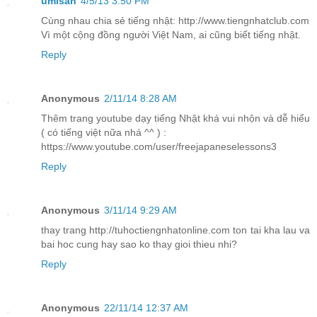
umisan
4/5/13 3:50 PM
Cùng nhau chia sẻ tiếng nhật: http://www.tiengnhatclub.com
Vì một cộng đồng người Việt Nam, ai cũng biết tiếng nhật.
Reply
Anonymous
2/11/14 8:28 AM
Thêm trang youtube dạy tiếng Nhật khá vui nhộn và dễ hiểu
( có tiếng việt nữa nhá ^^ ) :
https://www.youtube.com/user/freejapaneselessons3
Reply
Anonymous
3/11/14 9:29 AM
thay trang http://tuhoctiengnhatonline.com ton tai kha lau va
bai hoc cung hay sao ko thay gioi thieu nhi?
Reply
Anonymous
22/11/14 12:37 AM