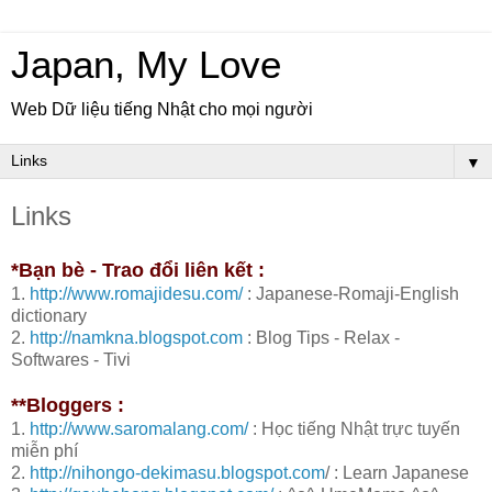
Japan, My Love
Web Dữ liệu tiếng Nhật cho mọi người
▼
Links
*Bạn bè - Trao đổi liên kết :
1.
http://www.romajidesu.com/
: Japanese-Romaji-English
dictionary
2.
http://namkna.blogspot.com
: Blog Tips - Relax -
Softwares - Tivi
**Bloggers :
1.
http://www.saromalang.com/
: Học tiếng Nhật trực tuyến
miễn phí
2.
http://nihongo-dekimasu.blogspot.com
/ : Learn Japanese