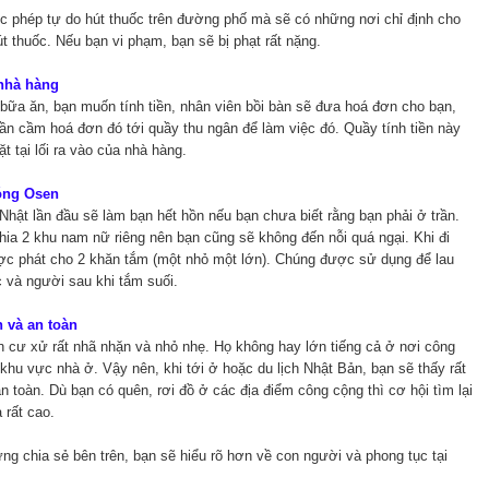
 phép tự do hút thuốc trên đường phố mà sẽ có những nơi chỉ định cho
 thuốc. Nếu bạn vi phạm, bạn sẽ bị phạt rất nặng.
 nhà hàng
bữa ăn, bạn muốn tính tiền, nhân viên bồi bàn sẽ đưa hoá đơn cho bạn,
ần cầm hoá đơn đó tới quầy thu ngân để làm việc đó. Quầy tính tiền này
 tại lối ra vào của nhà hàng.
óng Osen
hật lần đầu sẽ làm bạn hết hồn nếu bạn chưa biết rằng bạn phải ở trần.
hia 2 khu nam nữ riêng nên bạn cũng sẽ không đến nỗi quá ngại. Khi đi
ợc phát cho 2 khăn tắm (một nhỏ một lớn). Chúng được sử dụng để lau
 và người sau khi tắm suối.
h và an toàn
 cư xử rất nhã nhặn và nhỏ nhẹ. Họ không hay lớn tiếng cả ở nơi công
hu vực nhà ở. Vậy nên, khi tới ở hoặc du lịch Nhật Bản, bạn sẽ thấy rất
an toàn. Dù bạn có quên, rơi đồ ở các địa điểm công cộng thì cơ hội tìm lại
à rất cao.
ng chia sẻ bên trên, bạn sẽ hiểu rõ hơn về con người và phong tục tại