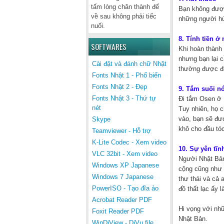
tấm lòng chân thành để
Bạn không được
về sau không phải tiếc
những người hút
nuối.
8. Tính tiền ở
SOFTWARES
Khi hoàn thành 
nhưng bạn lại c
Cài đặt và đánh chữ Nhật
thường được đặt
Fonts Nhật 1 - Phổ biến
Fonts Nhật 2 - Đẹp
9. Tắm suối n
Fonts Nhật 3 - Thứ tự
Đi tắm Osen ở N
nét
Tuy nhiên, họ c
vào, bạn sẽ đư
Skype
khô cho đầu tóc
Teamviewer - Hỗ trợ
K-Lite Codec - Xem video
10. Sự yên tĩn
VLC 32bit - Xem video
Người Nhật Bản
Windows XP Japanese
cộng cũng như k
Windows 7 Japanese
thư thái và cả 
PowerISO - Tạo đĩa ảo
đồ thất lạc ấy l
Acrobat Reader PDF
Hi vọng với nhữ
Foxit Reader PDF
Nhật Bản.
WinDjView - DjVu file