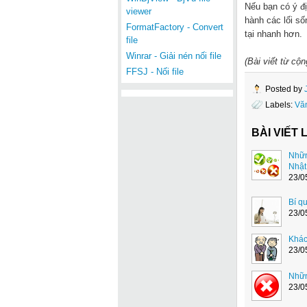
Nếu bạn có ý đị
viewer
hành các lối số
FormatFactory - Convert
tại nhanh hơn.
file
Winrar - Giải nén nối file
(Bài viết từ cộ
FFSJ - Nối file
Posted by
Labels:
Vă
BÀI VIẾT 
Nhữn
Nhật
23/0
Bí q
23/0
Khác
23/0
Nhữn
23/0