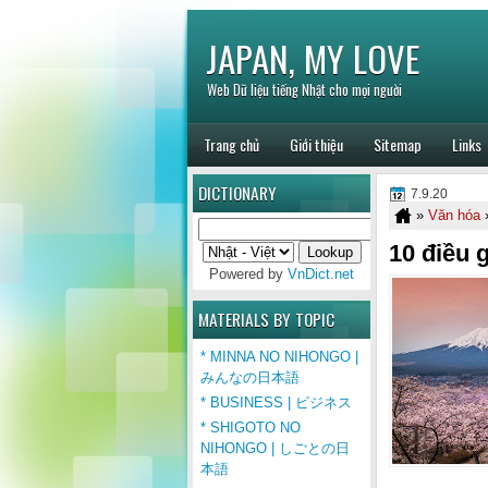
JAPAN, MY LOVE
Web Dữ liệu tiếng Nhật cho mọi người
Trang chủ
Giới thiệu
Sitemap
Links
DICTIONARY
7.9.20
»
Văn hóa
»
10 điều 
Powered by
VnDict.net
MATERIALS BY TOPIC
* MINNA NO NIHONGO |
みんなの日本語
* BUSINESS | ビジネス
* SHIGOTO NO
NIHONGO | しごとの日
本語