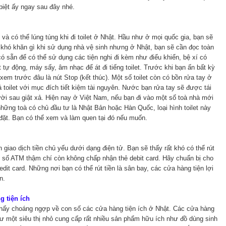
biệt ấy ngay sau đây nhé.
và có thể lúng túng khi đi toilet ở Nhật. Hầu như ở mọi quốc gia, bạn sẽ
 khó khăn gì khi sử dụng nhà vệ sinh nhưng ở Nhật, bạn sẽ cần đọc toàn
 sẵn để có thể sử dụng các tiện nghi đi kèm như điểu khiển, bệ xí có
t tự động, máy sấy, âm nhạc để át đi tiếng toilet. Trước khi bạn ấn bất kỳ
 xem trước đâu là nút Stop (kết thúc). Một số toilet còn có bồn rửa tay ở
ả toilet với mục đích tiết kiệm tài nguyên. Nước bạn rửa tay sẽ được tái
ời sau giật xả. Hiện nay ở Việt Nam, nếu bạn đi vào một số toà nhà mới
hững toà có chủ đầu tư là Nhật Bản hoặc Hàn Quốc, loại hình toilet này
đặt. Bạn có thể xem và làm quen tại đó nếu muốn.
 giao dịch tiền chủ yếu dưới dạng điện tử. Bạn sẽ thấy rất khó có thể rút
t số ATM thậm chí còn không chấp nhận thẻ debit card. Hãy chuẩn bị cho
redit card. Những nơi bạn có thể rút tiền là sân bay, các cửa hàng tiện lợi
n.
g tiện ích
thấy choáng ngợp về con số các cửa hàng tiện ích ở Nhật. Các cửa hàng
ư một siêu thị nhỏ cung cấp rất nhiều sản phẩm hữu ích như đồ dùng sinh