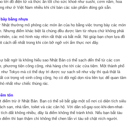
ho tới đồ điện tử và thức ăn tốt cho sức khoẻ như sushi, cơm nắm, hoa
ng như ở Việt Nam nhiều khi chỉ bán các sản phẩm đóng gói sẵn.
g bày bằng nhựa
 Nhật thường mô phỏng các món ăn của họ bằng việc trưng bày các món
h. Nhưng điểm khác biệt là chúng đều được làm từ nhựa chứ không phải
 nhiên, các mô hình này nhìn rất thật và bắt mắt. Nó giúp bạn chọn lựa đồ
t cách dễ nhất trong khi còn bỡ ngỡ với ẩm thực nơi đây.
sự bất ngờ là không hiểu sao Nhật Bản có thể sạch đến thế từ các con
xe, phương tiện công cộng, nhà hàng cho tới các cửa tiệm. Một thành phố
n như Tokyo mà có thể duy trì được sự sạch sẽ như vậy thì quả thật là
ất coi trọng vệ sinh công cộng, họ có đội ngũ dọn rửa liên tục để quan tâm
hỏ nhất như chiếc thùng rác.
hiêm tốn
t điểm trừ ở Nhật Bản. Bạn có thể sẽ bắt gặp một số nơi có diện tích siêu
ách sạn, nhà tắm, toilet và các căn hộ. Với dân số-gay-soc-khi-den-nhat-
 tích đất không nhiều, đây là điểm không thể tránh khỏi. Nếu bạn bắt tàu
 điểm thì bạn thậm chí không thể chen lấn vì tàu sẽ chật ních người.