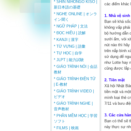
* SHIN NIHONGO KISO |
các điểm khác 
新日本語の基礎
* NGHE ONLINE | オンラ
1. Nhà vệ sinh
イン聞く
Bạn sẽ khá sốc 
* NGỮ PHÁP | 文法
không vấp phải
* ĐỌC HIỂU | 読解
bộ hướng dẫn có
sưởi ấm, vòi xị
* KANJI | 漢字
nút nào thì hãy
* TỪ VỰNG | 語彙
trên nắp bình x
* TỰ HỌC | 自学
sử dụng để ngư
* JLPT | 能力試験
như Lotte hay n
* GIÁO TRÌNH NÓI | 会話
cũng được lắp 
教材
* GIÁO TRÌNH ĐIỆN TỬ
2. Tiền mặt
| E-教材
Xã hội Nhật Bản
* GIÁO TRÌNH VIDEO |
tiền mặt và mộ
ビデオ
mình loại thẻ c
7/11 và bưu điệ
* GIÁO TRÌNH NGHE |
音声教材
3. Các cửa hàn
* PHẦN MỀM HỌC | 学習
Bạn có thể sẽ 
ソフト
này thực sự nh
* FILMS | 映画