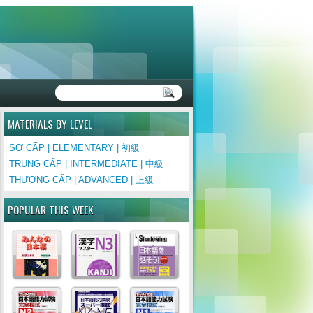
MATERIALS BY LEVEL
SƠ CẤP | ELEMENTARY | 初級
TRUNG CẤP | INTERMEDIATE | 中級
THƯỢNG CẤP | ADVANCED | 上級
POPULAR THIS WEEK