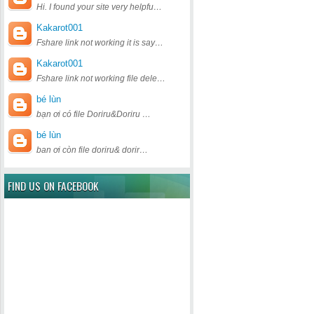
Hi. I found your site very helpfu…
Kakarot001
Fshare link not working it is say…
Kakarot001
Fshare link not working file dele…
bé lùn
bạn ơi có file Doriru&Doriru …
bé lùn
ban ơi còn file doriru& dorir…
FIND US ON FACEBOOK