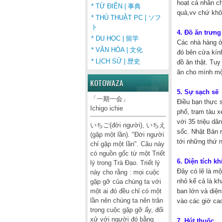
hoạt cá nhân c
* TỪ ĐIỂN | 事典
quả,vv chứ khô
* THỦ THUẬT PC | ソフ
ト
4. Đồ ăn trưn
* DU HỌC | 留学
Các nhà hàng ở
* VĂN HÓA | 文化
đó bên cửa kín
* LỊCH SỬ | 歴史
đồ ăn thật. Tuy
ăn cho mình mộ
KOTOWAZA
5. Sự sạch sẽ
「一期一会」
Điều bạn thực 
Ichigo ichie
phố, trạm tàu 
với 35 triệu dâ
いちご(đời người), いちえ
sốc. Nhật Bản r
(gặp một lần). "Đời người
tới những thứ n
chỉ gặp một lần". Câu này
có nguồn gốc từ một Triết
6. Diện tích k
lý trong Trà Đạo. Triết lý
Đây có lẽ là mộ
này cho rằng : mọi cuộc
nhỏ kể cả là kh
gặp gỡ của chúng ta với
ban lớn và diện
một ai đó đều chỉ có một
lần nên chúng ta nên trân
vào các giờ cao
trọng cuộc gặp gỡ ấy, đối
xử với người đó bằng
7. Hút thuốc